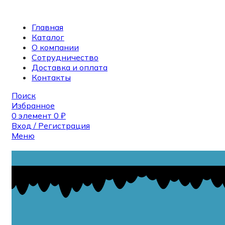
Главная
Каталог
О компании
Сотрудничество
Доставка и оплата
Контакты
Поиск
Избранное
0
элемент
0
₽
Вход / Регистрация
Меню
Поиск
0
элемент
0
₽