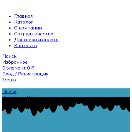
Главная
Каталог
О компании
Сотрудничество
Доставка и оплата
Контакты
Поиск
Избранное
0
элемент
0
₽
Вход / Регистрация
Меню
Поиск
0
элемент
0
₽