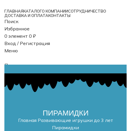
ГЛАВНАЯ
КАТАЛОГ
О КОМПАНИИ
СОТРУДНИЧЕСТВО
ДОСТАВКА И ОПЛАТА
КОНТАКТЫ
Поиск
Избранное
0
элемент
0
₽
Вход / Регистрация
Меню
Поиск
0
элемент
0
₽
ПИРАМИДКИ
Главная
Развивающие игрушки до 3 лет
Пирамидки