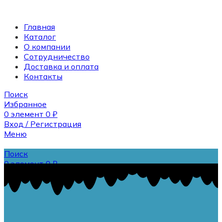
Главная
Каталог
О компании
Сотрудничество
Доставка и оплата
Контакты
Поиск
Избранное
0
элемент
0
₽
Вход / Регистрация
Меню
Поиск
0
элемент
0
₽