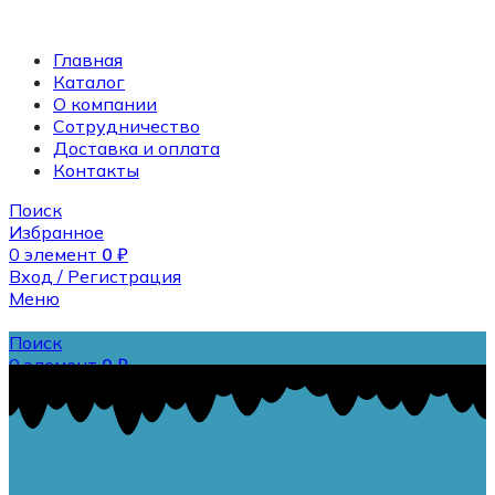
Главная
Каталог
О компании
Сотрудничество
Доставка и оплата
Контакты
Поиск
Избранное
0
элемент
0
₽
Вход / Регистрация
Меню
Поиск
0
элемент
0
₽