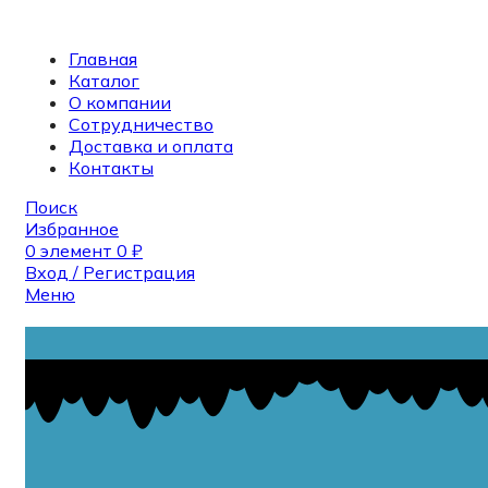
Главная
Каталог
О компании
Сотрудничество
Доставка и оплата
Контакты
Поиск
Избранное
0
элемент
0
₽
Вход / Регистрация
Меню
Поиск
0
элемент
0
₽