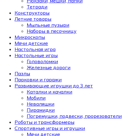
Рюкзаки, мешки, папки
Тетради
Конструкторы
Летние товары
Мыльные пузыри
Наборы в песочницу
Микроскопы
Мячи детские
Настольная игра
Настольные игры
Головоломки
Железные дороги
Пазлы
Парковки и гаражи
Развивающие игрушки до 3 лет
Каталки и качалки
Мобили
Неваляшки
Пирамидки
Погремушки, подвески, прорезователи
Роботы и трансформеры
Спортивные игры и игрушки
Мячи детские