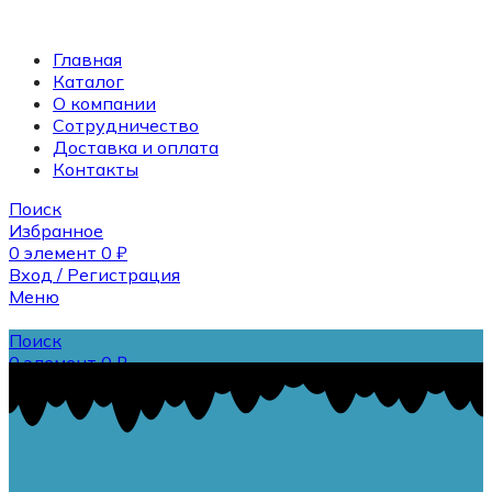
Главная
Каталог
О компании
Сотрудничество
Доставка и оплата
Контакты
Поиск
Избранное
0
элемент
0
₽
Вход / Регистрация
Меню
Поиск
0
элемент
0
₽