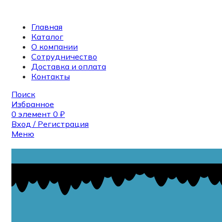
Главная
Каталог
О компании
Сотрудничество
Доставка и оплата
Контакты
Поиск
Избранное
0
элемент
0
₽
Вход / Регистрация
Меню
Поиск
0
элемент
0
₽