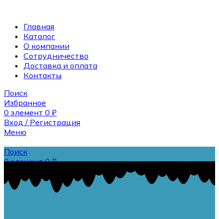
Главная
Каталог
О компании
Сотрудничество
Доставка и оплата
Контакты
Поиск
Избранное
0
элемент
0
₽
Вход / Регистрация
Меню
Поиск
0
элемент
0
₽