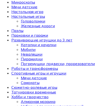
Микроскопы
Мячи детские
Настольная игра
Настольные игры
Головоломки
Железные дороги
Пазлы
Парковки и гаражи
Развивающие игрушки до 3 лет
Каталки и качалки
Мобили
Неваляшки
Пирамидки
Погремушки, подвески, прорезователи
Роботы и трансформеры
Спортивные игры и игрушки
Мячи детские
Самокаты
Сюжетно-ролевые игры
Татуировки временные
Хобби и творчество
Алмазная мозаика