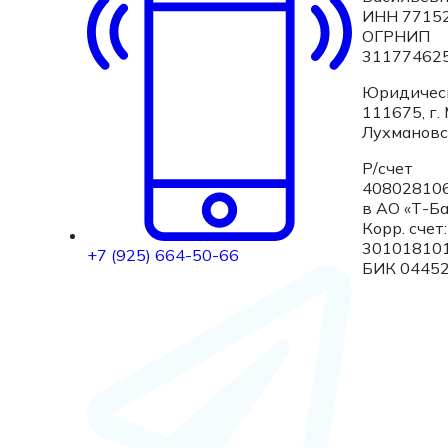
ИНН 7715
ОГРНИП
31177462
Юридическ
111675, г. 
Лухмановск
Р/счет
40802810
в АО «Т-Б
Корр. счет:
30101810
+7 (925) 664-50-66
БИК 0445