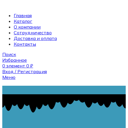
Главная
Каталог
О компании
Сотрудничество
Доставка и оплата
Контакты
Поиск
Избранное
0
элемент
0
₽
Вход / Регистрация
Меню
Поиск
0
элемент
0
₽