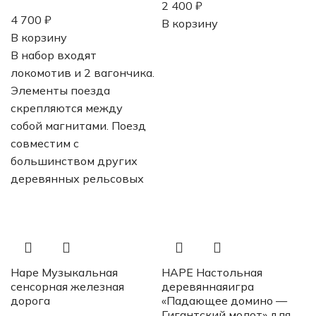
2 400
₽
4 700
₽
В корзину
В корзину
В набор входят
локомотив и 2 вагончика.
Элементы поезда
скрепляются между
собой магнитами. Поезд
совместим с
большинством других
деревянных рельсовых
Hape Музыкальная
HAPE Настольная
сенсорная железная
деревяннаяигра
дорога
«Падающее домино —
Гигантский молот» для