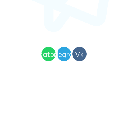
art-mama.ru@mail.ru
Whatsapp
Telegram
Vk
РЕКВИЗИТЫ
ИП Широкова Ольга Васильевна
ИНН 771525242781
ОГРНИП
311774625200732
Юридический адрес: 111675, г.
Москва, ул. Лухмановская, д. 34