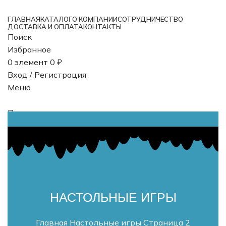
ГЛАВНАЯ
КАТАЛОГ
О КОМПАНИИ
СОТРУДНИЧЕСТВО
ДОСТАВКА И ОПЛАТА
КОНТАКТЫ
Поиск
Избранное
0
элемент
0
₽
Вход / Регистрация
Меню
Поиск
0
элемент
0
₽
НАСТОЛЬНЫЕ ИГРЫ
Главная
Настольные игры
Страница 2