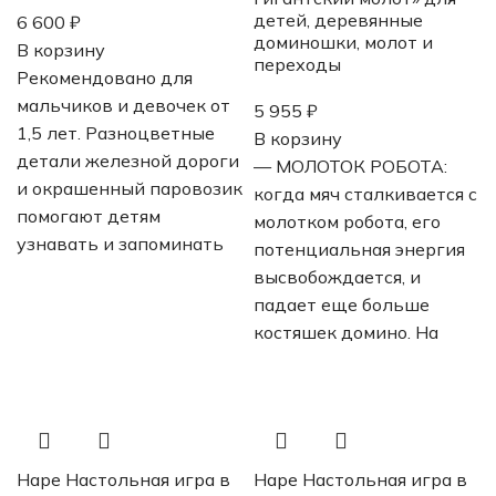
детей, деревянные
6 600
₽
доминошки, молот и
В корзину
переходы
Рекомендовано для
мальчиков и девочек от
5 955
₽
1,5 лет. Разноцветные
В корзину
детали железной дороги
— МОЛОТОК РОБОТА:
и окрашенный паровозик
когда мяч сталкивается с
помогают детям
молотком робота, его
узнавать и запоминать
потенциальная энергия
высвобождается, и
падает еще больше
костяшек домино. На
Hape Настольная игра в
Hape Настольная игра в