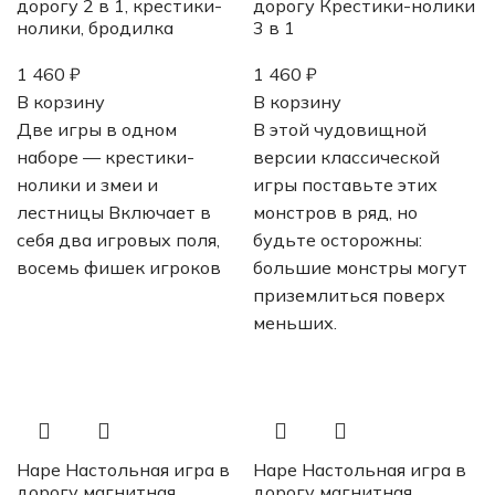
дорогу 2 в 1, крестики-
дорогу Крестики-нолики
нолики, бродилка
3 в 1
1 460
₽
1 460
₽
В корзину
В корзину
Две игры в одном
В этой чудовищной
наборе — крестики-
версии классической
нолики и змеи и
игры поставьте этих
лестницы Включает в
монстров в ряд, но
себя два игровых поля,
будьте осторожны:
восемь фишек игроков
большие монстры могут
приземлиться поверх
меньших.
Hape Настольная игра в
Hape Настольная игра в
дорогу магнитная
дорогу магнитная