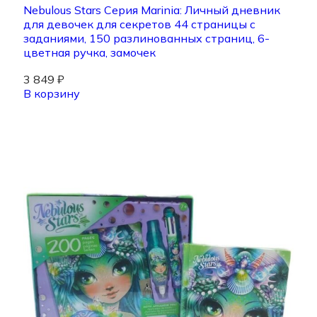
Nebulous Stars Серия Marinia: Личный дневник
для девочек для секретов 44 страницы с
заданиями, 150 разлинованных страниц, 6-
цветная ручка, замочек
3 849
₽
В корзину