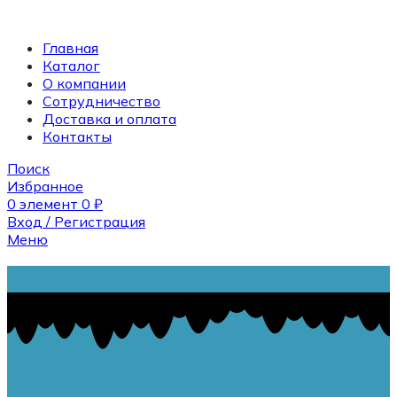
Главная
Каталог
О компании
Сотрудничество
Доставка и оплата
Контакты
Поиск
Избранное
0
элемент
0
₽
Вход / Регистрация
Меню
Поиск
0
элемент
0
₽