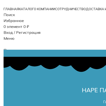
ГЛАВНАЯ
КАТАЛОГ
О КОМПАНИИ
СОТРУДНИЧЕСТВО
ДОСТАВКА 
Поиск
Избранное
0
элемент
0
₽
Вход / Регистрация
Меню
Поиск
0
элемент
0
₽
HAPE П
Г