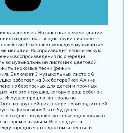
иков и девочек. Возрастные рекомендации:
клавиш издает настоящие звуки пианино —
волшебство! Позволяет молодым музыкантам
ные мелодии. Воспроизводит классическую
режим воспроизведения по очереди).
ь за музыкальными листами с цветовой
ужить знакомые песни (режим
ия). Включает 3 музыкальных листа с 6
шка работает на 3-х батарейках AA (не
лена из безопасных для детей и прочных
их, что это игрушка, которую ваш ребенок
ы. Игрушка прошла контроль на
. Один из крупнейших в мире производителей
вуется философией, что будущее
, и создает игрушки, которые вдохновляют
 в котором мы живем. Все продукты
еждународным стандартам качества и