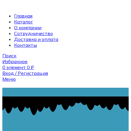
Главная
Каталог
О компании
Сотрудничество
Доставка и оплата
Контакты
Поиск
Избранное
0
элемент
0
₽
Вход / Регистрация
Меню
Поиск
0
элемент
0
₽