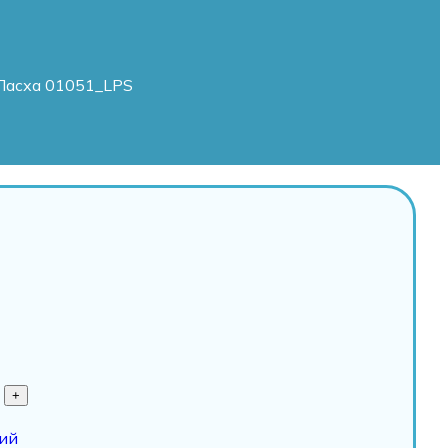
Пасха 01051_LPS
ий