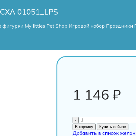
СХА 01051_LPS
 фигурки My littles Pet Shop
Игровой набор Праздники 
1 146
₽
В корзину
Купить сейчас
Добавить в список желан