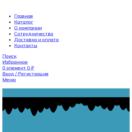
Главная
Каталог
О компании
Сотрудничество
Доставка и оплата
Контакты
Поиск
Избранное
0
элемент
0
₽
Вход / Регистрация
Меню
Поиск
0
элемент
0
₽