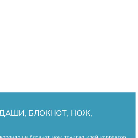
ДАШИ, БЛОКНОТ, НОЖ,
арандаши, блокнот, нож, точилка, клей, корректор,