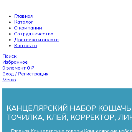
Главная
Каталог
О компании
Сотрудничество
Доставка и оплата
Контакты
Поиск
Избранное
0
элемент
0
₽
Вход / Регистрация
Меню
Поиск
0
элемент
0
₽
КАНЦЕЛЯРСКИЙ НАБОР КОШАЧЬИ
ТОЧИЛКА, КЛЕЙ, КОРРЕКТОР, ЛИ
Главная
Канцелярские товары
Канцелярские набо