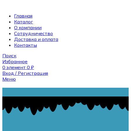
Главная
Каталог
О компании
Сотрудничество
Доставка и оплата
Контакты
Поиск
Избранное
0
элемент
0
₽
Вход / Регистрация
Меню
Поиск
0
элемент
0
₽