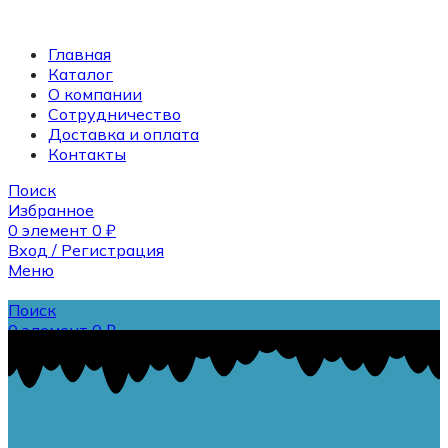
Главная
Каталог
О компании
Сотрудничество
Доставка и оплата
Контакты
Поиск
Избранное
0
элемент
0
₽
Вход / Регистрация
Меню
Поиск
0
элемент
0
₽