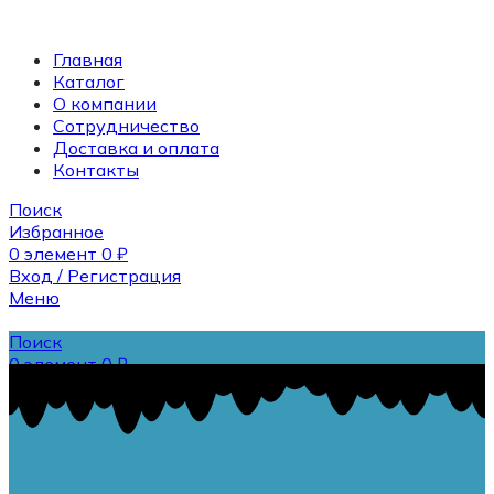
Главная
Каталог
О компании
Сотрудничество
Доставка и оплата
Контакты
Поиск
Избранное
0
элемент
0
₽
Вход / Регистрация
Меню
Поиск
0
элемент
0
₽