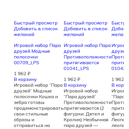
Быстрый просмотр
Быстрый просмотр
Быстры
Добавить в список
Добавить в список
Добави
желаний
желаний
желани
Игровой набор Пара
Игровой набор Пара
Игрово
друзей Модные
друзей
друзей
полосочки
Противоположности
Против
00709_LPS
притягиваются
притяг
01041_LPS
01042_
1 962
₽
В корзину
1 962
₽
1 962
₽
Игровой набор “Пара
В корзину
В корз
друзей” Модные
Игровой набор
Игрово
полосочки Кошка и
“Пара друзей”
“Пара д
зебра готовы
Противоположности
Против
продемонстрировать
притягиваются (2
притяг
свои стильные
фигурки: Дятел и
фигурк
образы и
Кролик) Необычная
Леопар
отправиться на
пара друзей —
леопар