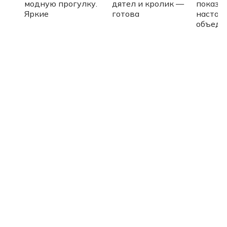
модную прогулку.
дятел и кролик —
показы
Яркие
готова
настоя
объеди