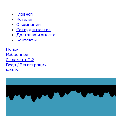
Главная
Каталог
О компании
Сотрудничество
Доставка и оплата
Контакты
Поиск
Избранное
0
элемент
0
₽
Вход / Регистрация
Меню
Поиск
0
элемент
0
₽