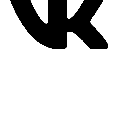
РЕКВИЗИТЫ
ИП Широкова Ольга Васильевна
ИНН 771525242781
ОГРНИП
311774625200732