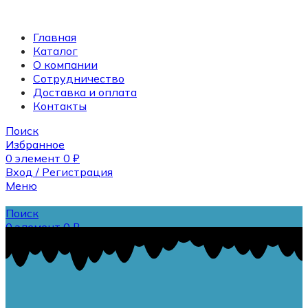
Главная
Каталог
О компании
Сотрудничество
Доставка и оплата
Контакты
Поиск
Избранное
0
элемент
0
₽
Вход / Регистрация
Меню
Поиск
0
элемент
0
₽