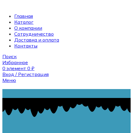
Главная
Каталог
О компании
Сотрудничество
Доставка и оплата
Контакты
Поиск
Избранное
0
элемент
0
₽
Вход / Регистрация
Меню
Поиск
0
элемент
0
₽