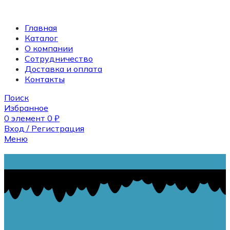
Главная
Каталог
О компании
Сотрудничество
Доставка и оплата
Контакты
Поиск
Избранное
0
элемент
0
₽
Вход / Регистрация
Меню
Поиск
0
элемент
0
₽