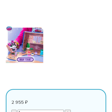
2 955
₽