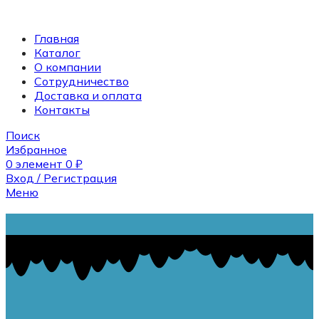
Главная
Каталог
О компании
Сотрудничество
Доставка и оплата
Контакты
Поиск
Избранное
0
элемент
0
₽
Вход / Регистрация
Меню
Поиск
0
элемент
0
₽