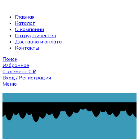
Главная
Каталог
О компании
Сотрудничество
Доставка и оплата
Контакты
Поиск
Избранное
0
элемент
0
₽
Вход / Регистрация
Меню
Поиск
0
элемент
0
₽